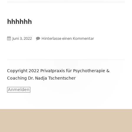
hhhhhh
Veröffentlicht
zu hhhhhh
Juni 3, 2022
Hinterlasse einen Kommentar
am
Footer
Copyright 2022 Privatpraxis für Psychotherapie &
Inhalt
Coaching Dr. Nadja Tschentscher
Anmelden