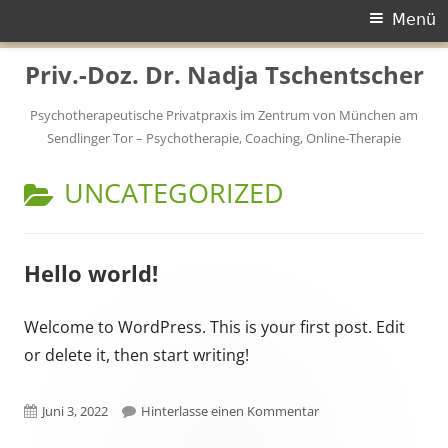
Primäres
Menü
Menü
Springe
Priv.-Doz. Dr. Nadja Tschentscher
zum
Inhalt
Psychotherapeutische Privatpraxis im Zentrum von München am
Sendlinger Tor – Psychotherapie, Coaching, Online-Therapie
KATEGORIE:
UNCATEGORIZED
Hello world!
Welcome to WordPress. This is your first post. Edit
or delete it, then start writing!
Veröffentlicht
zu Hello world!
Juni 3, 2022
Hinterlasse einen Kommentar
am